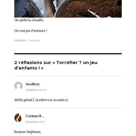
On arrête la chauffe.
Un vrai jeu d’enfants !
Publié
13/03/2013
Catégories
Général
le
2 réflexions sur « Torréfier ? un jeu
d’enfants ! »
Geoffrey
dit :
14/03/2013 à 07:47
Ahhh génial !, la relève est assurée o/
Corinne B...
dit :
15/03/2013 à 11:14
Bonjour Stéphane,