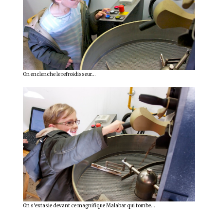
On enclenche le refroidisseur…
On s’extasie devant ce magnifique Malabar qui tombe…