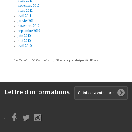
mars 2013
novembre 2012
mars 2012
avril 2011
janvier 2011
novembre 2010
septembre 2010
juin 2010
mai 2010
avril 2010
One More Cup of Coffee 'fore I go…
Fièrement propulsé par WordPress
Lettre d'informations