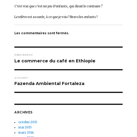
C’est vrai que c’est un jeu d’enfants, qui dirait le contraire ?
Le relève est assurée, à ce que je vois ! Bravo les enfants !
Les commentaires sont fermés.
Navigation
PRÉCÉDENT
de
Le commerce du café en Ethiopie
Article
précédent :
l’article
SUIVANT
Fazenda Ambiental Fortaleza
Article
suivant :
ARCHIVES
octobre 2015
mai 2015
mars 2014