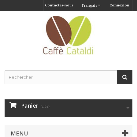
Contactez-nous
Connexion
Français
Panier
(vide)
MENU