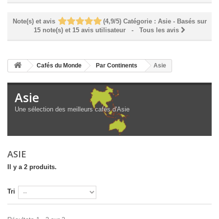
Note(s) et avis
(
4,9
/
5
)
Catégorie :
Asie
- Basés sur
15
note(s) et
15
avis utilisateur
- Tous les avis
Cafés du Monde
Par Continents
Asie
Asie
Une sélection des meilleurs cafés d'Asie
ASIE
Il y a 2 produits.
Tri