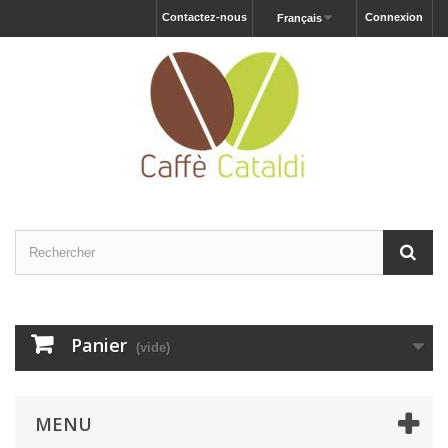
Contactez-nous
Connexion
Français
Panier
(vide)
MENU