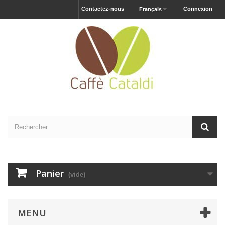
Contactez-nous
Connexion
Français
Panier
(vide)
MENU