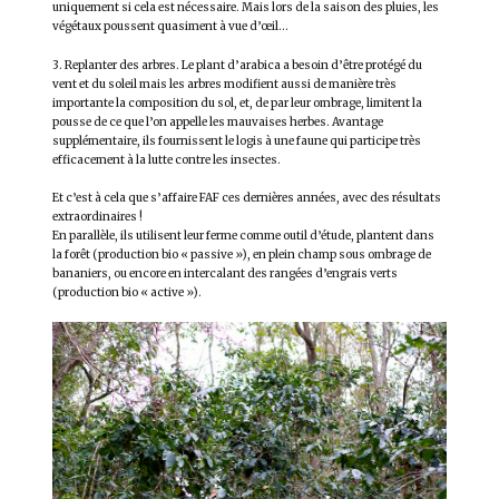
uniquement si cela est nécessaire. Mais lors de la saison des pluies, les
végétaux poussent quasiment à vue d’œil…
3. Replanter des arbres. Le plant d’arabica a besoin d’être protégé du
vent et du soleil mais les arbres modifient aussi de manière très
importante la composition du sol, et, de par leur ombrage, limitent la
pousse de ce que l’on appelle les mauvaises herbes. Avantage
supplémentaire, ils fournissent le logis à une faune qui participe très
efficacement à la lutte contre les insectes.
Et c’est à cela que s’affaire FAF ces dernières années, avec des résultats
extraordinaires !
En parallèle, ils utilisent leur ferme comme outil d’étude, plantent dans
la forêt (production bio « passive »), en plein champ sous ombrage de
bananiers, ou encore en intercalant des rangées d’engrais verts
(production bio « active »).