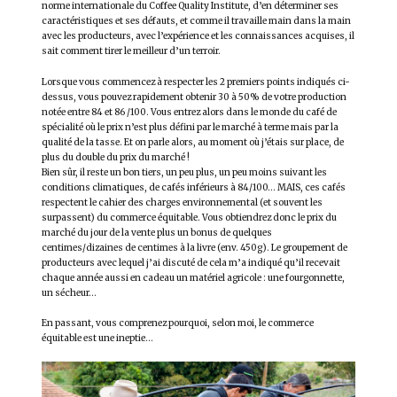
norme internationale du Coffee Quality Institute, d’en déterminer ses
caractéristiques et ses défauts, et comme il travaille main dans la main
avec les producteurs, avec l’expérience et les connaissances acquises, il
sait comment tirer le meilleur d’un terroir.
Lorsque vous commencez à respecter les 2 premiers points indiqués ci-
dessus, vous pouvez rapidement obtenir 30 à 50% de votre production
notée entre 84 et 86 /100. Vous entrez alors dans le monde du café de
spécialité où le prix n’est plus défini par le marché à terme mais par la
qualité de la tasse. Et on parle alors, au moment où j’étais sur place, de
plus du double du prix du marché !
Bien sûr, il reste un bon tiers, un peu plus, un peu moins suivant les
conditions climatiques, de cafés inférieurs à 84/100… MAIS, ces cafés
respectent le cahier des charges environnemental (et souvent les
surpassent) du commerce équitable. Vous obtiendrez donc le prix du
marché du jour de la vente plus un bonus de quelques
centimes/dizaines de centimes à la livre (env. 450g). Le groupement de
producteurs avec lequel j’ai discuté de cela m’a indiqué qu’il recevait
chaque année aussi en cadeau un matériel agricole : une fourgonnette,
un sécheur…
En passant, vous comprenez pourquoi, selon moi, le commerce
équitable est une ineptie…