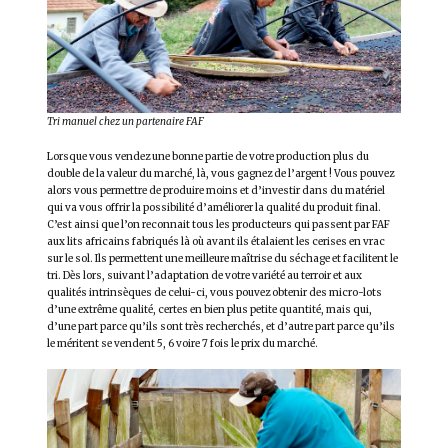
Tri manuel chez un partenaire FAF
Lorsque vous vendez une bonne partie de votre production plus du
double de la valeur du marché, là, vous gagnez de l’argent ! Vous pouvez
alors vous permettre de produire moins et d’investir dans du matériel
qui va vous offrir la possibilité d’améliorer la qualité du produit final.
C’est ainsi que l’on reconnait tous les producteurs qui passent par FAF
aux lits africains fabriqués là où avant ils étalaient les cerises en vrac
sur le sol. Ils permettent une meilleure maîtrise du séchage et facilitent le
tri. Dès lors, suivant l’adaptation de votre variété au terroir et aux
qualités intrinsèques de celui-ci, vous pouvez obtenir des micro-lots
d’une extrême qualité, certes en bien plus petite quantité, mais qui,
d’une part parce qu’ils sont très recherchés, et d’autre part parce qu’ils
le méritent se vendent 5, 6 voire 7 fois le prix du marché.