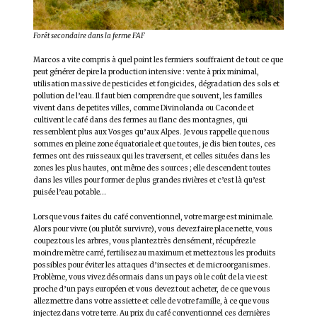
Forêt secondaire dans la ferme FAF
Marcos a vite compris à quel point les fermiers souffraient de tout ce que
peut générer de pire la production intensive : vente à prix minimal,
utilisation massive de pesticides et fongicides, dégradation des sols et
pollution de l’eau. Il faut bien comprendre que souvent, les familles
vivent dans de petites villes, comme Divinolanda ou Caconde et
cultivent le café dans des fermes au flanc des montagnes, qui
ressemblent plus aux Vosges qu’aux Alpes. Je vous rappelle que nous
sommes en pleine zone équatoriale et que toutes, je dis bien toutes, ces
fermes ont des ruisseaux qui les traversent, et celles situées dans les
zones les plus hautes, ont même des sources ; elle descendent toutes
dans les villes pour former de plus grandes rivières et c’est là qu’est
puisée l’eau potable…
Lorsque vous faites du café conventionnel, votre marge est minimale.
Alors pour vivre (ou plutôt survivre), vous devez faire place nette, vous
coupez tous les arbres, vous plantez très densément, récupérez le
moindre mètre carré, fertilisez au maximum et mettez tous les produits
possibles pour éviter les attaques d’insectes et de microorganismes.
Problème, vous vivez désormais dans un pays où le coût de la vie est
proche d’un pays européen et vous devez tout acheter, de ce que vous
allez mettre dans votre assiette et celle de votre famille, à ce que vous
injectez dans votre terre. Au prix du café conventionnel ces dernières