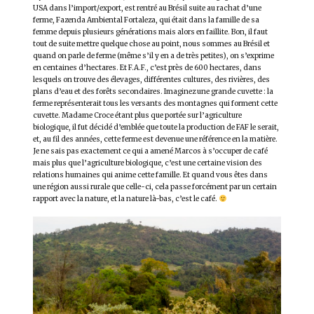
USA dans l’import/export, est rentré au Brésil suite au rachat d’une
ferme, Fazenda Ambiental Fortaleza, qui était dans la famille de sa
femme depuis plusieurs générations mais alors en faillite. Bon, il faut
tout de suite mettre quelque chose au point, nous sommes au Brésil et
quand on parle de ferme (même s’il y en a de très petites), on s’exprime
en centaines d’hectares. Et F.A.F., c’est près de 600 hectares, dans
lesquels on trouve des élevages, différentes cultures, des rivières, des
plans d’eau et des forêts secondaires. Imaginez une grande cuvette : la
ferme représenterait tous les versants des montagnes qui forment cette
cuvette. Madame Croce étant plus que portée sur l’agriculture
biologique, il fut décidé d’emblée que toute la production de FAF le serait,
et, au fil des années, cette ferme est devenue une référence en la matière.
Je ne sais pas exactement ce qui a amené Marcos à s’occuper de café
mais plus que l’agriculture biologique, c’est une certaine vision des
relations humaines qui anime cette famille. Et quand vous êtes dans
une région aussi rurale que celle-ci, cela passe forcément par un certain
rapport avec la nature, et la nature là-bas, c’est le café.