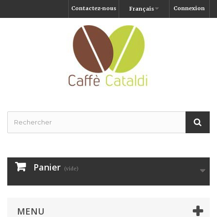
Contactez-nous
Connexion
Français
Panier
(vide)
MENU