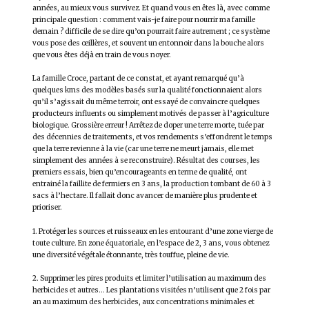
années, au mieux vous survivez. Et quand vous en êtes là, avec comme
principale question : comment vais-je faire pour nourrir ma famille
demain ? difficile de se dire qu’on pourrait faire autrement ; ce système
vous pose des œillères, et souvent un entonnoir dans la bouche alors
que vous êtes déjà en train de vous noyer.
La famille Croce, partant de ce constat, et ayant remarqué qu’à
quelques kms des modèles basés sur la qualité fonctionnaient alors
qu’il s’agissait du même terroir, ont essayé de convaincre quelques
producteurs influents ou simplement motivés de passer à l’agriculture
biologique. Grossière erreur ! Arrêtez de doper une terre morte, tuée par
des décennies de traitements, et vos rendements s’effondrent le temps
que la terre revienne à la vie (car une terre ne meurt jamais, elle met
simplement des années à se reconstruire). Résultat des courses, les
premiers essais, bien qu’encourageants en terme de qualité, ont
entrainé la faillite de fermiers en 3 ans, la production tombant de 60 à 3
sacs à l’hectare. Il fallait donc avancer de manière plus prudente et
prioriser.
1. Protéger les sources et ruisseaux en les entourant d’une zone vierge de
toute culture. En zone équatoriale, en l’espace de 2, 3 ans, vous obtenez
une diversité végétale étonnante, très touffue, pleine de vie.
2. Supprimer les pires produits et limiter l’utilisation au maximum des
herbicides et autres… Les plantations visitées n’utilisent que 2 fois par
an au maximum des herbicides, aux concentrations minimales et