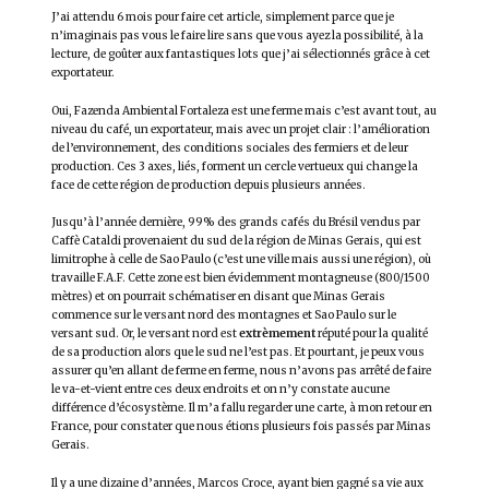
J’ai attendu 6 mois pour faire cet article, simplement parce que je
n’imaginais pas vous le faire lire sans que vous ayez la possibilité, à la
lecture, de goûter aux fantastiques lots que j’ai sélectionnés grâce à cet
exportateur.
Oui, Fazenda Ambiental Fortaleza est une ferme mais c’est avant tout, au
niveau du café, un exportateur, mais avec un projet clair : l’amélioration
de l’environnement, des conditions sociales des fermiers et de leur
production. Ces 3 axes, liés, forment un cercle vertueux qui change la
face de cette région de production depuis plusieurs années.
Jusqu’à l’année dernière, 99% des grands cafés du Brésil vendus par
Caffè Cataldi provenaient du sud de la région de Minas Gerais, qui est
limitrophe à celle de Sao Paulo (c’est une ville mais aussi une région), où
travaille F.A.F. Cette zone est bien évidemment montagneuse (800/1500
mètres) et on pourrait schématiser en disant que Minas Gerais
commence sur le versant nord des montagnes et Sao Paulo sur le
versant sud. Or, le versant nord est
extrèmement
réputé pour la qualité
de sa production alors que le sud ne l’est pas. Et pourtant, je peux vous
assurer qu’en allant de ferme en ferme, nous n’avons pas arrêté de faire
le va-et-vient entre ces deux endroits et on n’y constate aucune
différence d’écosystème. Il m’a fallu regarder une carte, à mon retour en
France, pour constater que nous étions plusieurs fois passés par Minas
Gerais.
Il y a une dizaine d’années, Marcos Croce, ayant bien gagné sa vie aux