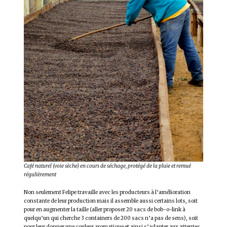
Café naturel (voie sèche) en cours de séchage, protégé de la pluie et remué
régulièrement
Non seulement Felipe travaille avec les producteurs à l’amélioration
constante de leur production mais il assemble aussi certains lots, soit
pour en augmenter la taille (aller proposer 20 sacs de bob-o-link à
quelqu’un qui cherche 3 containers de 200 sacs n’a pas de sens), soit
pour leur donner une couleur aromatique et ainsi s’adapter aux attentes