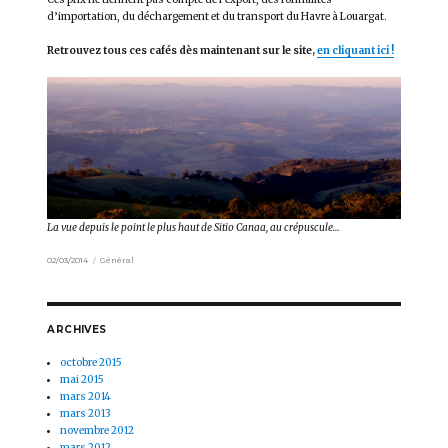
d’importation, du déchargement et du transport du Havre à Louargat.
Retrouvez tous ces cafés dès maintenant sur le site,
en cliquant ici !
La vue depuis le point le plus haut de Sitio Canaa, au crépuscule…
Publié
02/03/2014
Catégories
Général
le
ARCHIVES
octobre 2015
mai 2015
mars 2014
mars 2013
novembre 2012
mars 2012