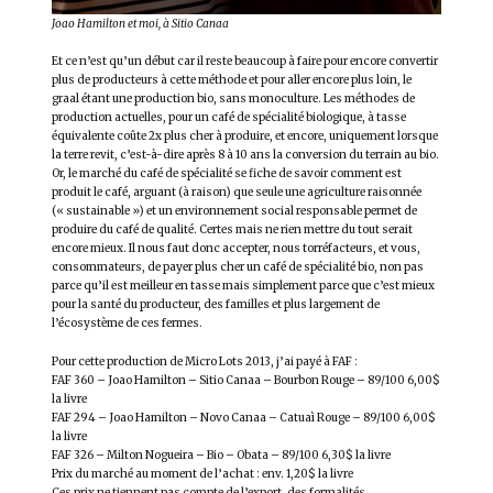
Joao Hamilton et moi, à Sitio Canaa
Et ce n’est qu’un début car il reste beaucoup à faire pour encore convertir
plus de producteurs à cette méthode et pour aller encore plus loin, le
graal étant une production bio, sans monoculture. Les méthodes de
production actuelles, pour un café de spécialité biologique, à tasse
équivalente coûte 2x plus cher à produire, et encore, uniquement lorsque
la terre revit, c’est-à-dire après 8 à 10 ans la conversion du terrain au bio.
Or, le marché du café de spécialité se fiche de savoir comment est
produit le café, arguant (à raison) que seule une agriculture raisonnée
(« sustainable ») et un environnement social responsable permet de
produire du café de qualité. Certes mais ne rien mettre du tout serait
encore mieux. Il nous faut donc accepter, nous torréfacteurs, et vous,
consommateurs, de payer plus cher un café de spécialité bio, non pas
parce qu’il est meilleur en tasse mais simplement parce que c’est mieux
pour la santé du producteur, des familles et plus largement de
l’écosystème de ces fermes.
Pour cette production de Micro Lots 2013, j’ai payé à FAF :
FAF 360 – Joao Hamilton – Sitio Canaa – Bourbon Rouge – 89/100 6,00$
la livre
FAF 294 – Joao Hamilton – Novo Canaa – Catuaì Rouge – 89/100 6,00$
la livre
FAF 326 – Milton Nogueira – Bio – Obata – 89/100 6,30$ la livre
Prix du marché au moment de l’achat : env. 1,20$ la livre
Ces prix ne tiennent pas compte de l’export, des formalités