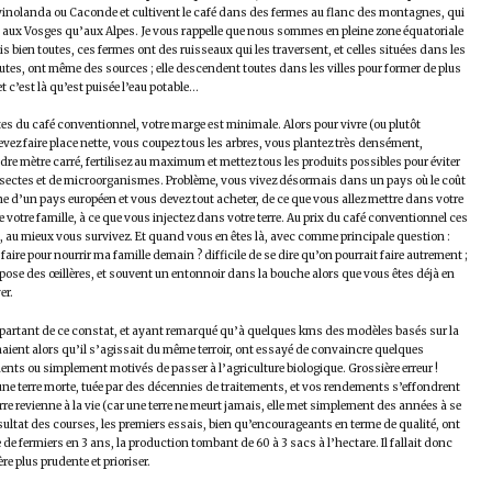
vinolanda ou Caconde et cultivent le café dans des fermes au flanc des montagnes, qui
 aux Vosges qu’aux Alpes. Je vous rappelle que nous sommes en pleine zone équatoriale
dis bien toutes, ces fermes ont des ruisseaux qui les traversent, et celles situées dans les
utes, ont même des sources ; elle descendent toutes dans les villes pour former de plus
et c’est là qu’est puisée l’eau potable…
es du café conventionnel, votre marge est minimale. Alors pour vivre (ou plutôt
evez faire place nette, vous coupez tous les arbres, vous plantez très densément,
dre mètre carré, fertilisez au maximum et mettez tous les produits possibles pour éviter
nsectes et de microorganismes. Problème, vous vivez désormais dans un pays où le coût
che d’un pays européen et vous devez tout acheter, de ce que vous allez mettre dans votre
de votre famille, à ce que vous injectez dans votre terre. Au prix du café conventionnel ces
, au mieux vous survivez. Et quand vous en êtes là, avec comme principale question :
aire pour nourrir ma famille demain ? difficile de se dire qu’on pourrait faire autrement ;
pose des œillères, et souvent un entonnoir dans la bouche alors que vous êtes déjà en
er.
, partant de ce constat, et ayant remarqué qu’à quelques kms des modèles basés sur la
aient alors qu’il s’agissait du même terroir, ont essayé de convaincre quelques
ents ou simplement motivés de passer à l’agriculture biologique. Grossière erreur !
une terre morte, tuée par des décennies de traitements, et vos rendements s’effondrent
erre revienne à la vie (car une terre ne meurt jamais, elle met simplement des années à se
sultat des courses, les premiers essais, bien qu’encourageants en terme de qualité, ont
te de fermiers en 3 ans, la production tombant de 60 à 3 sacs à l’hectare. Il fallait donc
e plus prudente et prioriser.