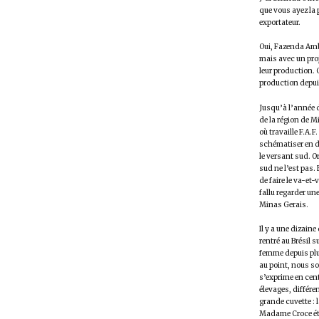
que vous ayez la p
exportateur.
Oui, Fazenda Ambi
mais avec un proj
leur production. 
production depui
Jusqu’à l’année 
de la région de M
où travaille F.A
schématiser en d
le versant sud. O
sud ne l’est pas.
de faire le va-et
fallu regarder un
Minas Gerais.
Il y a une dizain
rentré au Brésil 
femme depuis plus
au point, nous so
s’exprime en cent
élevages, différe
grande cuvette : 
Madame Croce étan