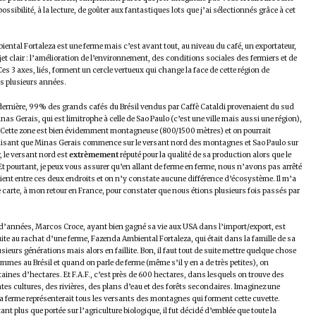
ossibilité, à la lecture, de goûter aux fantastiques lots que j’ai sélectionnés grâce à cet
ental Fortaleza est une ferme mais c’est avant tout, au niveau du café, un exportateur,
et clair : l’amélioration de l’environnement, des conditions sociales des fermiers et de
Ces 3 axes, liés, forment un cercle vertueux qui change la face de cette région de
s plusieurs années.
dernière, 99% des grands cafés du Brésil vendus par Caffè Cataldi provenaient du sud
inas Gerais, qui est limitrophe à celle de Sao Paulo (c’est une ville mais aussi une région),
.F. Cette zone est bien évidemment montagneuse (800/1500 mètres) et on pourrait
isant que Minas Gerais commence sur le versant nord des montagnes et Sao Paulo sur
r, le versant nord est
extrèmement
réputé pour la qualité de sa production alors que le
 Et pourtant, je peux vous assurer qu’en allant de ferme en ferme, nous n’avons pas arrêté
-vient entre ces deux endroits et on n’y constate aucune différence d’écosystème. Il m’a
e carte, à mon retour en France, pour constater que nous étions plusieurs fois passés par
e d’années, Marcos Croce, ayant bien gagné sa vie aux USA dans l’import/export, est
suite au rachat d’une ferme, Fazenda Ambiental Fortaleza, qui était dans la famille de sa
ieurs générations mais alors en faillite. Bon, il faut tout de suite mettre quelque chose
mmes au Brésil et quand on parle de ferme (même s’il y en a de très petites), on
aines d’hectares. Et F.A.F., c’est près de 600 hectares, dans lesquels on trouve des
ntes cultures, des rivières, des plans d’eau et des forêts secondaires. Imaginez une
la ferme représenterait tous les versants des montagnes qui forment cette cuvette.
t plus que portée sur l’agriculture biologique, il fut décidé d’emblée que toute la