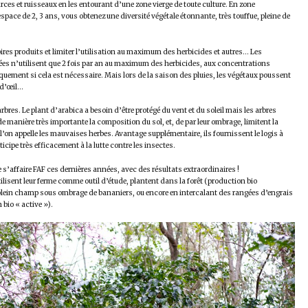
ources et ruisseaux en les entourant d’une zone vierge de toute culture. En zone
’espace de 2, 3 ans, vous obtenez une diversité végétale étonnante, très touffue, pleine de
pires produits et limiter l’utilisation au maximum des herbicides et autres… Les
tées n’utilisent que 2 fois par an au maximum des herbicides, aux concentrations
uement si cela est nécessaire. Mais lors de la saison des pluies, les végétaux poussent
 d’œil…
arbres. Le plant d’arabica a besoin d’être protégé du vent et du soleil mais les arbres
e manière très importante la composition du sol, et, de par leur ombrage, limitent la
l’on appelle les mauvaises herbes. Avantage supplémentaire, ils fournissent le logis à
icipe très efficacement à la lutte contre les insectes.
ue s’affaire FAF ces dernières années, avec des résultats extraordinaires !
 utilisent leur ferme comme outil d’étude, plantent dans la forêt (production bio
 plein champ sous ombrage de bananiers, ou encore en intercalant des rangées d’engrais
 bio « active »).