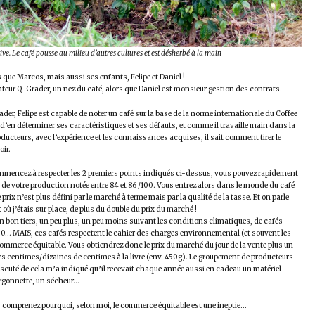
ve. Le café pousse au milieu d’autres cultures et est désherbé à la main
as que Marcos, mais aussi ses enfants, Felipe et Daniel !
ateur Q-Grader, un nez du café, alors que Daniel est monsieur gestion des contrats.
der, Felipe est capable de noter un café sur la base de la norme internationale du Coffee
, d’en déterminer ses caractéristiques et ses défauts, et comme il travaille main dans la
ducteurs, avec l’expérience et les connaissances acquises, il sait comment tirer le
oir.
mencez à respecter les 2 premiers points indiqués ci-dessus, vous pouvez rapidement
de votre production notée entre 84 et 86 /100. Vous entrez alors dans le monde du café
e prix n’est plus défini par le marché à terme mais par la qualité de la tasse. Et on parle
où j’étais sur place, de plus du double du prix du marché !
e un bon tiers, un peu plus, un peu moins suivant les conditions climatiques, de cafés
100… MAIS, ces cafés respectent le cahier des charges environnemental (et souvent les
ommerce équitable. Vous obtiendrez donc le prix du marché du jour de la vente plus un
s centimes/dizaines de centimes à la livre (env. 450g). Le groupement de producteurs
discuté de cela m’a indiqué qu’il recevait chaque année aussi en cadeau un matériel
ourgonnette, un sécheur…
 comprenez pourquoi, selon moi, le commerce équitable est une ineptie…