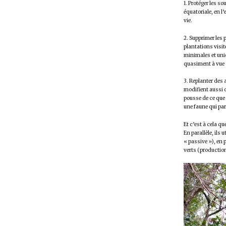
1. Protéger les s
équatoriale, en l
vie.
2. Supprimer les 
plantations visi
minimales et uniq
quasiment à vue
3. Replanter des 
modifient aussi d
pousse de ce que 
une faune qui part
Et c’est à cela q
En parallèle, ils
« passive »), en
verts (production