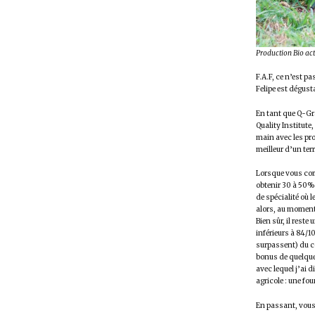
Production Bio acti
F.A.F, ce n’est p
Felipe est dégust
En tant que Q-Gra
Quality Institute
main avec les pro
meilleur d’un terr
Lorsque vous com
obtenir 30 à 50% 
de spécialité où l
alors, au moment 
Bien sûr, il rest
inférieurs à 84/
surpassent) du c
bonus de quelque
avec lequel j’ai 
agricole : une f
En passant, vous