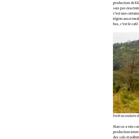
production de FAF 
sais pas exactem
c’est une certain
région aussi rural
bas, c’est le café
Forêt secondaire 
Marcos a vite com
production intens
des sols et pollu