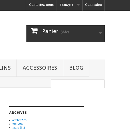
Contactez-nous
Connexion
Français
Panier
(vide)
LINS
ACCESSOIRES
BLOG
ARCHIVES
octobre 2015
mai 2015
mars 2014