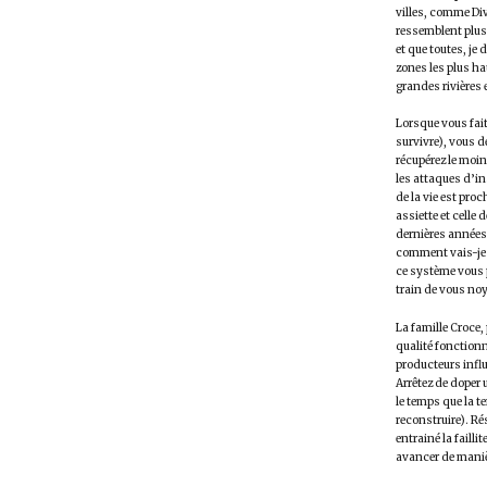
villes, comme Di
ressemblent plus
et que toutes, je 
zones les plus ha
grandes rivières 
Lorsque vous fait
survivre), vous d
récupérez le moin
les attaques d’i
de la vie est pro
assiette et celle 
dernières années
comment vais-je f
ce système vous 
train de vous noy
La famille Croce
qualité fonctionn
producteurs influ
Arrêtez de doper 
le temps que la t
reconstruire). Ré
entrainé la failli
avancer de manièr