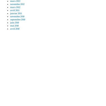
mars 2013
novembre 2012
mars 2012
avril 2011
janvier 2011
novembre 2010
septembre 2010
juin 2010
mai 2010
avril 2010