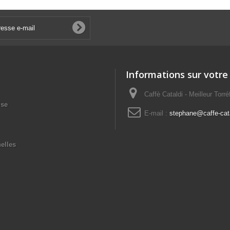
Informations sur votre
Caffè Cataldi - Meilleur Torr
ise
E-mail :
stephane@caffe-cata
elles