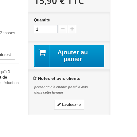
15,90 €
TTC
Quantité
 2 tasses
Ajouter au
terest
panier
squ'à
1
t de
Notes et avis clients
e réduction
personne n'a encore posté d'avis
dans cette langue
Evaluez-le