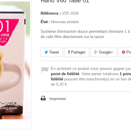
Hario V60 Taille 01
Référence :
VDC-01W
État :
Nouveau produit
Système d'extraction douce permettant d'extraire 1 à
de café filtre directement sur la tasse
Tweet
Partager
Google+
Pin
En achetant ce produit vous pouvez gagner ju
point de fidélité
. Votre panier totalisera
1
poin
fidélité
pouvant être transformé(s) en un bon d
de
0,20 €
.
Imprimer