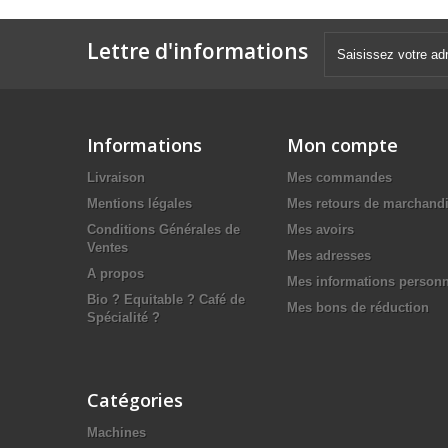
Lettre d'informations
Informations
Mon compte
Livraison
Mes commandes
Mentions légales
Mes retours de marchand
Conditions Générales de
Mes avoirs
Ventes
Mes adresses
A propos
Mes informations personn
Bio ? Equitable ? Café de
Mes bons de réduction
Spécialité ?
Catégories
Machines