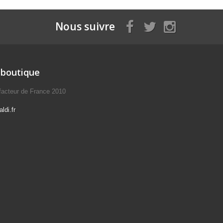
Nous suivre
 boutique
éfacteur de France 2010
ldi.fr