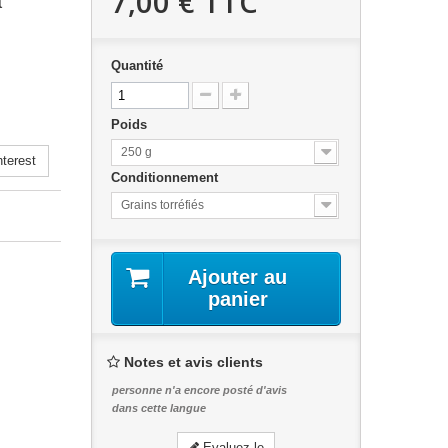
7,00 €
TTC
a
Quantité
Poids
250 g
terest
Conditionnement
Grains torréfiés
Ajouter au
panier
Notes et avis clients
personne n'a encore posté d'avis
dans cette langue
Evaluez-le