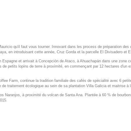
auricio qu'il faut vous tourner. Innovant dans les process de préparation des c
laya, en introduisant cette année, Cruz Gorda et la parcelle El Divisadero et E
ce, en Espagne et arrivait à Concepción de Ataco, à Ahuachapán dans une zone
ans de petits lopins de terre à proximité, en commençant par 12 hectares d'un ex
offee Farm, continue la tradition familiale des cafés de spécialité avec 6 peti
 de traitement écologique au sein de sa plantation Villa Galicia et maitrise à 
Los Naranjos, à proximité du volcan de Santa Ana. Plantée à 60 % de bourbo
2015.