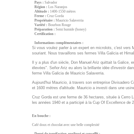
Pays :
Salvador
Région :
Los Naranjos
Altitude :
1400-1550 mètres
Ferme :
Cruz Gorda
Propriétaire :
Mauricio Salaverria
Variété :
Bourbon Rouge
Préparation :
Semi humide (honey)
Certification :
Informations complémentaires :
Si vous voulez parler à un expert en microlots, c'est vers M
souriant. Nous travaillons ses fermes Villa Galicia et Hima
Il y a plus d'un siècle, Don Manuel Ariz quittait la Gali
élevées". Señor Ariz eu alors la brillante idée d'investir d
ferme Villa Galicia de Mauricio Salaverria.
Aujourd'hui Mauricio, à travers son entreprise Divisadero C
et 1600 mètres d'altitude. Mauricio a investi dans une usine
Cruz Gorda est une ferme de 36 hectares, située à Cerro 
les années 1940 et a participé à la Cup Of Excellence de 
En bouche :
Café doux et chocolat avec une belle complexité
Degré de torréfaction appliqué et conseillé :