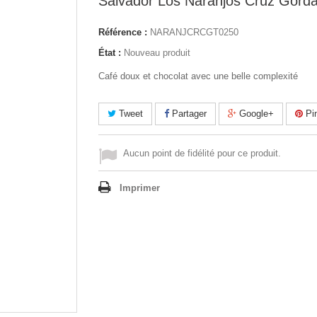
Salvador Los Naranjos Cruz Gord
Référence :
NARANJCRCGT0250
État :
Nouveau produit
Café doux et chocolat avec une belle complexité
Tweet
Partager
Google+
Pin
Aucun point de fidélité pour ce produit.
Imprimer