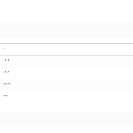
*
*****
****
*****
***