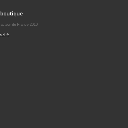
 boutique
éfacteur de France 2010
ldi.fr