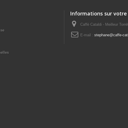
Informations sur votre
Caffè Cataldi - Meilleur Torr
ise
E-mail :
stephane@caffe-cata
elles