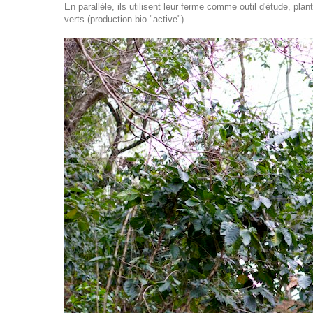
En parallèle, ils utilisent leur ferme comme outil d'étude, pl
verts (production bio "active").