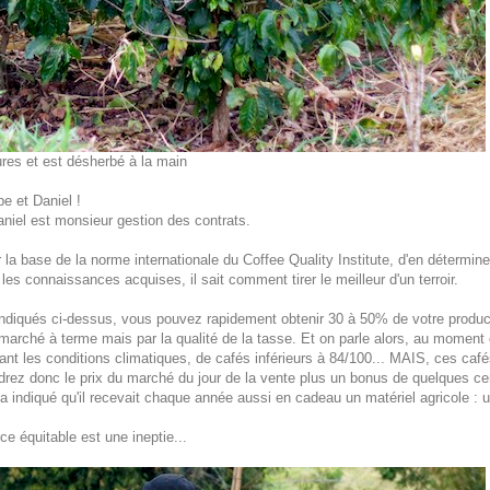
ures et est désherbé à la main
e et Daniel !
aniel est monsieur gestion des contrats.
la base de la norme internationale du Coffee Quality Institute, d'en détermine
es connaissances acquises, il sait comment tirer le meilleur d'un terroir.
diqués ci-dessus, vous pouvez rapidement obtenir 30 à 50% de votre producti
e marché à terme mais par la qualité de la tasse. Et on parle alors, au moment 
ivant les conditions climatiques, de cafés inférieurs à 84/100... MAIS, ces ca
ez donc le prix du marché du jour de la vente plus un bonus de quelques cen
a indiqué qu'il recevait chaque année aussi en cadeau un matériel agricole : u
 équitable est une ineptie...