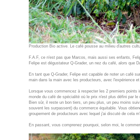
Production Bio active. Le café pousse au milieu d'autres cult
F.A.F, ce n'est pas que Marcos, mais aussi ses enfants, Felip
Felipe est dégustateur Q-Grader, un nez du café, alors que D
En tant que Q-Grader, Felipe est capable de noter un café sur 
main dans la main avec les producteurs, avec l'expérience et l
Lorsque vous commencez à respecter les 2 premiers points in
monde du café de spécialité où le prix n'est plus défini par l
Bien sûr, il reste un bon tiers, un peu plus, un peu moins su
souvent les surpassent) du commerce équitable. Vous obtiendr
groupement de producteurs avec lequel j'ai discuté de cela m'
En passant, vous comprenez pourquoi, selon moi, le commerce