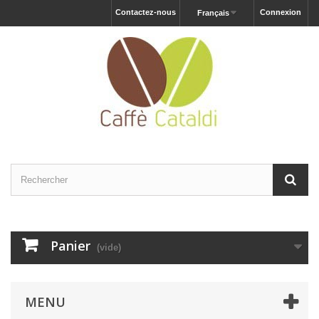
Contactez-nous
Connexion
Français
Panier
(vide)
MENU