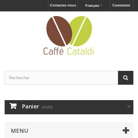
Contactez-nous
Connexion
Français
Panier
(vide)
MENU