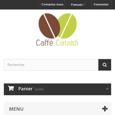
Contactez-nous
Connexion
Français
Panier
(vide)
MENU